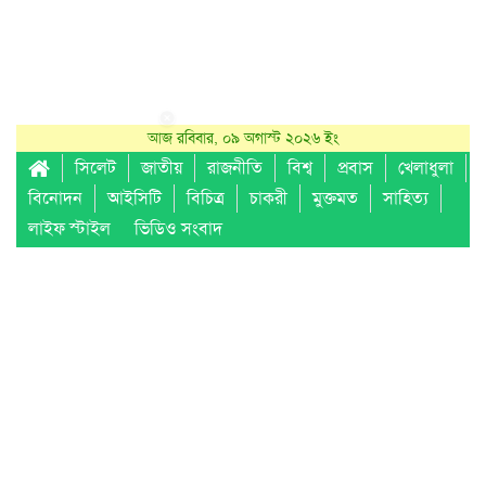
আজ রবিবার, ০৯ অগাস্ট ২০২৬ ইং
সিলেট
জাতীয়
রাজনীতি
বিশ্ব
প্রবাস
খেলাধুলা
বিনোদন
আইসিটি
বিচিত্র
চাকরী
মুক্তমত
সাহিত্য
লাইফ স্টাইল
ভিডিও সংবাদ