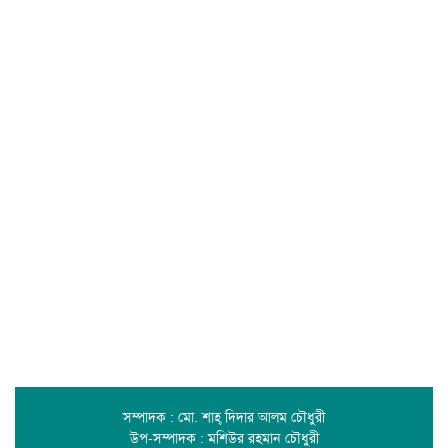
সম্পাদক : মো. শাহ্ দিদার আলম চৌধুরী
উপ-সম্পাদক : মশিউর রহমান চৌধুরী