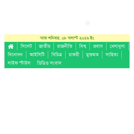
আজ শনিবার, ০৮ অগাস্ট ২০২৬ ইং
সিলেট
জাতীয়
রাজনীতি
বিশ্ব
প্রবাস
খেলাধুলা
বিনোদন
আইসিটি
বিচিত্র
চাকরী
মুক্তমত
সাহিত্য
লাইফ স্টাইল
ভিডিও সংবাদ