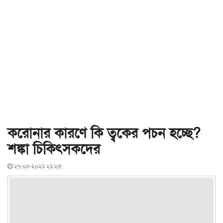
করোনার কারণে কি ত্বকের পচন হচ্ছে?
শঙ্কা চিকিৎসকদের
২৭-০৫-২০২১ ২১:২৩