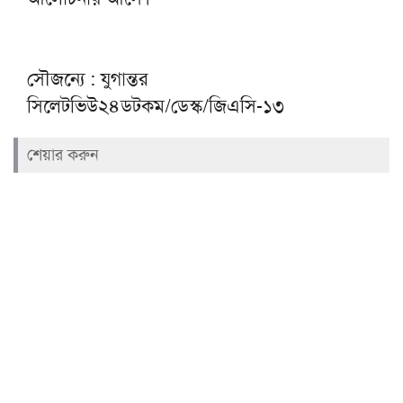
সৌজন্যে : যুগান্তর
সিলেটভিউ২৪ডটকম/ডেস্ক/জিএসি-১৩
শেয়ার করুন