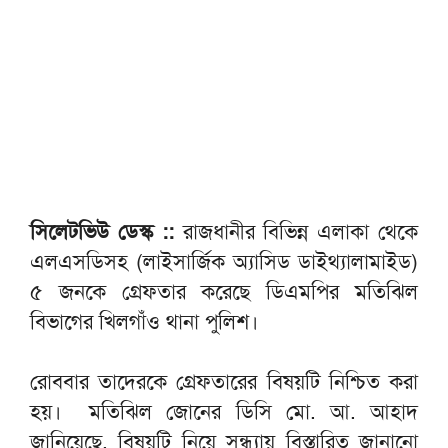
সিলেটভিউ ডেস্ক ::
রাজধানীর বিভিন্ন এলাকা থেকে
এলএসডিসহ (লাইসার্জিক অ্যাসিড ডাইথ্যালামাইড)
৫ জনকে গ্রেফতার করেছে ডিএমপির মতিঝিল
বিভাগের খিলগাঁও থানা পুলিশ।
রোববার তাদেরকে গ্রেফতারের বিষয়টি নিশ্চিত করা
হয়। মতিঝিল জোনের ডিসি মো. আ. আহাদ
জানিয়েছে, বিষয়টি নিয়ে সন্ধ্যায় বিস্তারিত জানানো