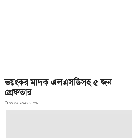
ভয়ংকর মাদক এলএসডিসহ ৫ জন
গ্রেফতার
৩০-০৫-২০২১ ১৮:৩৮