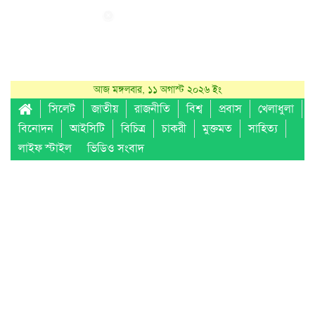
আজ মঙ্গলবার, ১১ অগাস্ট ২০২৬ ইং
সিলেট
জাতীয়
রাজনীতি
বিশ্ব
প্রবাস
খেলাধুলা
বিনোদন
আইসিটি
বিচিত্র
চাকরী
মুক্তমত
সাহিত্য
লাইফ স্টাইল
ভিডিও সংবাদ