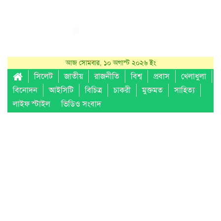
আজ সোমবার, ১০ অগাস্ট ২০২৬ ইং
সিলেট
জাতীয়
রাজনীতি
বিশ্ব
প্রবাস
খেলাধুলা
বিনোদন
আইসিটি
বিচিত্র
চাকরী
মুক্তমত
সাহিত্য
লাইফ স্টাইল
ভিডিও সংবাদ