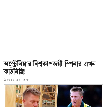
অস্ট্রেলিয়ার বিশ্বকাপজয়ী স্পিনার এখন
কাঠমিস্ত্রি!
২৪-০৫-২০২১ ১৯:৩২