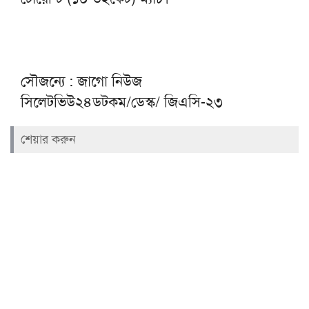
সৌজন্যে : জাগো নিউজ
সিলেটভিউ২৪ডটকম/ডেস্ক/ জিএসি-২৩
শেয়ার করুন