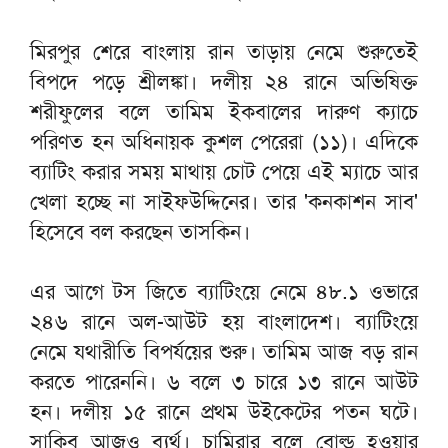
মিরপুর শেরে বাংলায় রান তাড়ায় নেমে শুরুতেই
বিপদে পড়ে শ্রীলঙ্কা। দলীয় ২৪ রানে অভিষিক্ত
শরীফুলের বলে তামিম ইকবালের দারুণ ক্যাচে
পরিণত হন অধিনায়ক কুশল পেরেরা (১১)। এদিকে
ব্যাটিং করার সময় মাথায় চোট পেয়ে এই ম্যাচে আর
খেলা হচ্ছে না সাইফউদ্দিনের। তার 'কনকাশন সাব'
হিসেবে বল করছেন তাসকিন।
এর আগে টস জিতে ব্যাটিংয়ে নেমে ৪৮.১ ওভারে
২৪৬ রানে অল-আউট হয় বাংলাদেশ। ব্যাটিংয়ে
নেমে যথারীতি বিপর্যয়ের শুরু। তামিম আজ বড় রান
করতে পারেননি। ৬ বলে ৩ চারে ১৩ রানে আউট
হন। দলীয় ১৫ রানে প্রথম উইকেটের পতন ঘটে।
সাকিব আজও ব্যর্থ। চামিরার বলে বোল্ড হওয়ার