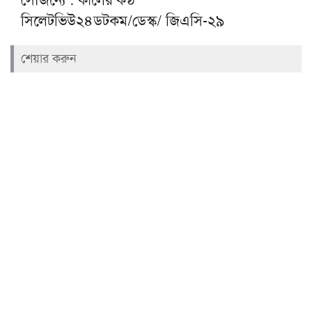
সিলেটভিউ২৪ডটকম/ডেস্ক/ জিএসি-২৯
শেয়ার করুন