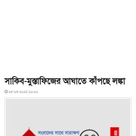
সাকিব-মুস্তাফিজের আঘাতে কাঁপছে লঙ্কা
২৫-০৫-২০২১ ২০:০০