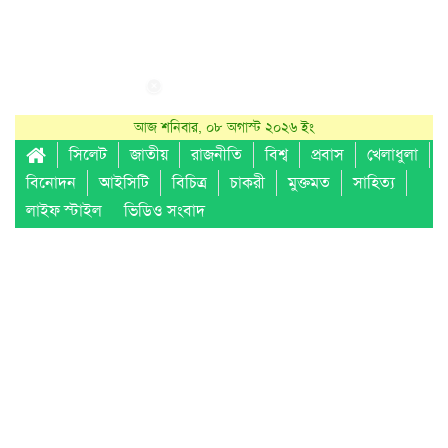
আজ শনিবার, ০৮ অগাস্ট ২০২৬ ইং
সিলেট
জাতীয়
রাজনীতি
বিশ্ব
প্রবাস
খেলাধুলা
বিনোদন
আইসিটি
বিচিত্র
চাকরী
মুক্তমত
সাহিত্য
লাইফ স্টাইল
ভিডিও সংবাদ