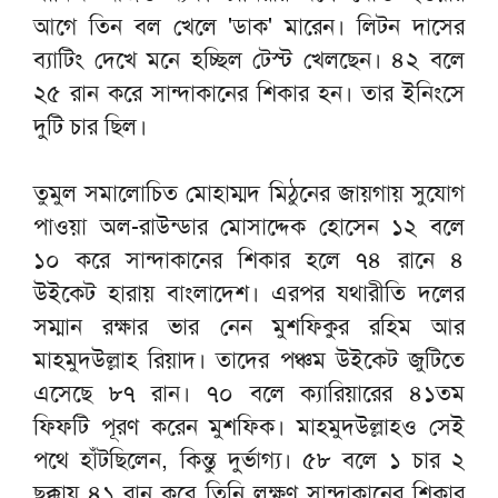
আগে তিন বল খেলে 'ডাক' মারেন। লিটন দাসের
ব্যাটিং দেখে মনে হচ্ছিল টেস্ট খেলছেন। ৪২ বলে
২৫ রান করে সান্দাকানের শিকার হন। তার ইনিংসে
দুটি চার ছিল।
তুমুল সমালোচিত মোহাম্মদ মিঠুনের জায়গায় সুযোগ
পাওয়া অল-রাউন্ডার মোসাদ্দেক হোসেন ১২ বলে
১০ করে সান্দাকানের শিকার হলে ৭৪ রানে ৪
উইকেট হারায় বাংলাদেশ। এরপর যথারীতি দলের
সম্মান রক্ষার ভার নেন মুশফিকুর রহিম আর
মাহমুদউল্লাহ রিয়াদ। তাদের পঞ্চম উইকেট জুটিতে
এসেছে ৮৭ রান। ৭০ বলে ক্যারিয়ারের ৪১তম
ফিফটি পূরণ করেন মুশফিক। মাহমুদউল্লাহও সেই
পথে হাঁটছিলেন, কিন্তু দুর্ভাগ্য। ৫৮ বলে ১ চার ২
ছক্কায় ৪১ রান করে তিনি লক্ষণ সান্দাকানের শিকার