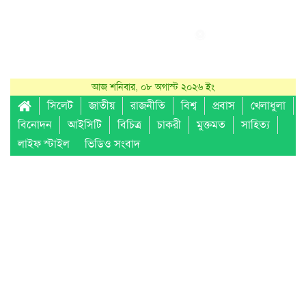
আজ শনিবার, ০৮ অগাস্ট ২০২৬ ইং
সিলেট
জাতীয়
রাজনীতি
বিশ্ব
প্রবাস
খেলাধুলা
বিনোদন
আইসিটি
বিচিত্র
চাকরী
মুক্তমত
সাহিত্য
লাইফ স্টাইল
ভিডিও সংবাদ