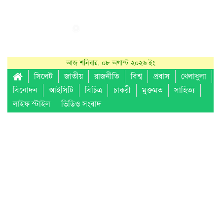
আজ শনিবার, ০৮ অগাস্ট ২০২৬ ইং
সিলেট
জাতীয়
রাজনীতি
বিশ্ব
প্রবাস
খেলাধুলা
বিনোদন
আইসিটি
বিচিত্র
চাকরী
মুক্তমত
সাহিত্য
লাইফ স্টাইল
ভিডিও সংবাদ