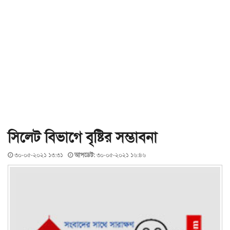
সিলেট বিভাগে বৃষ্টির সম্ভাবনা
৩০-০৫-২০২১ ১৩:৩১
আপডেট:
৩০-০৫-২০২১ ১৬:৪৬