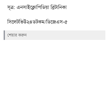
সূত্র: এনসাইক্লোপিডিয়া ব্রিটানিকা
সিলেটভিউ২৪ডটকম/ডিজেএস-৫
শেয়ার করুন