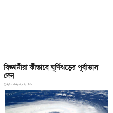
বিজ্ঞানীরা কীভাবে ঘূর্ণিঝড়ের পূর্বাভাস
দেন
২৪-০৫-২০২১ ২০:৪৩