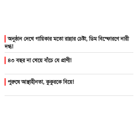
অনুষ্ঠান দেখে গায়িকার মতো রান্নার চেষ্টা, ডিম বিস্ফোরণে নারী
দগ্ধ!
৪০ বছর না খেয়ে বাঁচে যে প্রাণী!
পুরুষে আস্থাহীনতা, কুকুরকে বিয়ে!