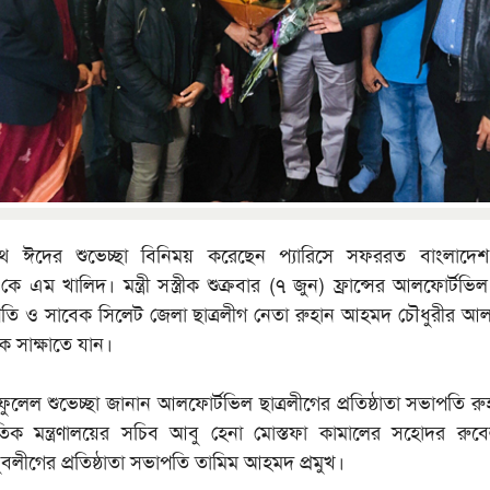
াথে ঈদের শুভেচ্ছা বিনিময় করেছেন প্যারিসে সফররত বাংলাদে
্রী কে এম খালিদ। মন্ত্রী সস্ত্রীক শুক্রবার (৭ জুন) ফ্রান্সের আলফোর্টভি
ভাপতি ও সাবেক সিলেট জেলা ছাত্রলীগ নেতা রুহান আহমদ চৌধুরীর আলফ
ক সাক্ষাতে যান।
 ফুলেল শুভেচ্ছা জানান আলফোর্টভিল ছাত্রলীগের প্রতিষ্ঠাতা সভাপতি 
্কৃতিক মন্ত্রণালয়ের সচিব আবু হেনা মোস্তফা কামালের সহোদর র
বলীগের প্রতিষ্ঠাতা সভাপতি তামিম আহমদ প্রমুখ।