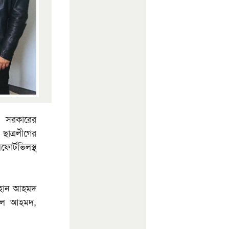
শ সরকারের
ল ছাত্রলীগের
োর্টভিলস্থ
রুহান আহমদ
ুবেল আহমদ,