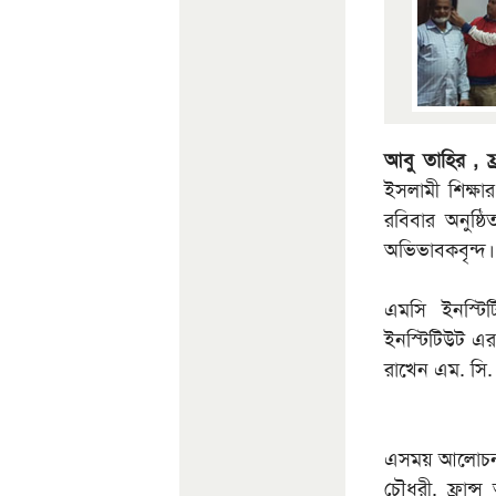
আবু তাহির , ফ্র
ইসলামী শিক্ষা
রবিবার অনুষ্ঠ
অভিভাবকবৃন্দ।
এমসি ইনস্টি
ইনস্টিটিউট এর 
রাখেন এম. সি. 
এসময় আলোচনায়
চৌধুরী, ফ্রান