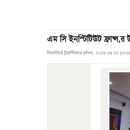
এম সি ইনস্টিটিউট ফ্রান্স,র 
সিলেটভিউ টুয়েন্টিফোর ডটকম, ২০১৯-০৯-১০ ১০:০