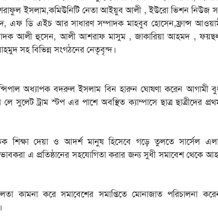
াফুল ইসলাম,কমিউনিটি নেতা আইয়ুব আলী , ইউরো ভিশন নিউজ স
াদ, এফ ডি এইচ আর সাধারণ সম্পাদক মাহবুব হোসেন,ফ্রান্স আওয়া
্পাদক আলী হুসেন, আলী আশরাফ মাসুম , জাকারিয়া আহমদ , ফয়
াহমুদ সহ বিভিন্ন সংগঠনের নেতৃবৃন্দ।
প্রিন্সিপাল অধ্যাপক বদরুল ইসলাম বিন হারুন ঘোষণা করেন আগামী ব
লে সুলেট ট্রাম স্টপ এর পাশে অবস্থিত ক্যাম্পাসে ছাত্র ছাত্রীদের প্রথম
তিক শিক্ষা দেয়া ও আদর্শ মানুষ হিসেবে গড়ে তুলতে সার্সেল এ
ভাবকরা এ প্রতিষ্ঠানের সহযোগিতা করার জন্য সুধী সমাবেশ থেকে আ
 সফলতা কামনা করে সমাবেশের সমাপ্তিতে মোনাজাত পরিচালনা করে
।