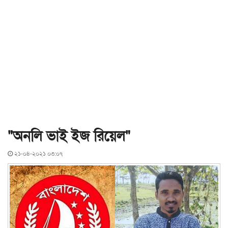
"অনলি ভাই ইজ রিয়েল"
২১-০৪-২০২১ ০৩:০৭