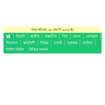
আজ শনিবার, ০৮ অগাস্ট ২০২৬ ইং
সিলেট
জাতীয়
রাজনীতি
বিশ্ব
প্রবাস
খেলাধুলা
বিনোদন
আইসিটি
বিচিত্র
চাকরী
মুক্তমত
সাহিত্য
লাইফ স্টাইল
ভিডিও সংবাদ