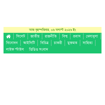
আজ বৃহস্পতিবার, ০৬ অগাস্ট ২০২৬ ইং
সিলেট
জাতীয়
রাজনীতি
বিশ্ব
প্রবাস
খেলাধুলা
বিনোদন
আইসিটি
বিচিত্র
চাকরী
মুক্তমত
সাহিত্য
লাইফ স্টাইল
ভিডিও সংবাদ