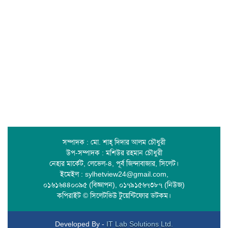
সম্পাদক : মো. শাহ্ দিদার আলম চৌধুরী
উপ-সম্পাদক : মশিউর রহমান চৌধুরী
নেহার মার্কেট, লেভেল-৪, পূর্ব জিন্দাবাজার, সিলেট।
ইমেইল : sylhetview24@gmail.com,
০১৬১৬৪৪০০৯৫ (বিজ্ঞাপন), ০১৭৯১৫৬৭৩৮৭ (নিউজ)
কপিরাইট © সিলেটভিউ টুয়েন্টিফোর ডটকম।
Developed By -
IT Lab Solutions Ltd.