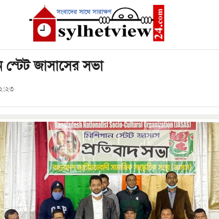
ান স্টেট জাসাসের সভা
৫২:২৩