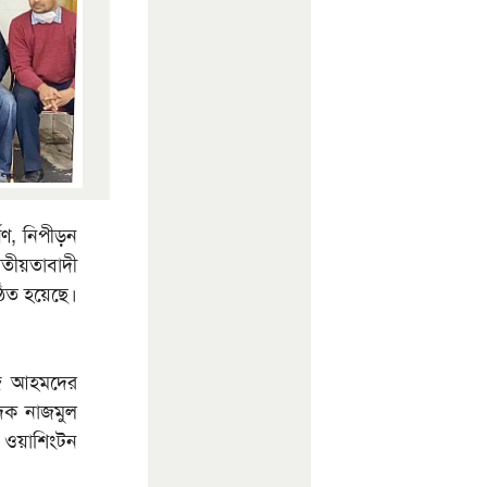
ষণ, নিপীড়ন
াতীয়তাবাদী
্ঠিত হয়েছে।
য়াজ আহমদের
াদক নাজমুল
য ওয়াশিংটন