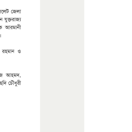
সিলেট জেলা
 যুক্তরাজ্য
দক আরমানী
িন।
র রহমান ও
ভেজ আহমদ,
হদি চৌধুরী