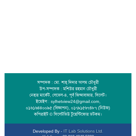
সম্পাদক : মো. শাহ্ দিদার আলম চৌধুরী
উপ-সম্পাদক : মশিউর রহমান চৌধুরী
নেহার মার্কেট, লেভেল-৪, পূর্ব জিন্দাবাজার, সিলেট।
ইমেইল : sylhetview24@gmail.com,
০১৬১৬৪৪০০৯৫ (বিজ্ঞাপন), ০১৭৯১৫৬৭৩৮৭ (নিউজ)
কপিরাইট © সিলেটভিউ টুয়েন্টিফোর ডটকম।
Developed By -
IT Lab Solutions Ltd.