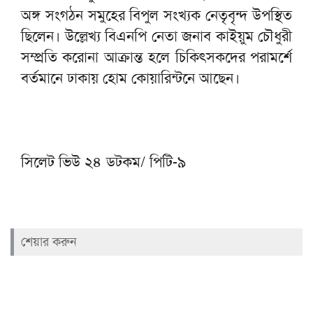
অঙ্গ সংগঠন সমুহের বিপুল সংখ্যক নেতৃবৃন্দ উপস্থিত
ছিলেন। উল্লেখ্য বিএনপি নেতা জনাব কাইয়ুম চৌধুরী
সম্প্রতি করোনা আক্রান্ত হলে চিকিৎসকদের পরামর্শে
বর্তমানে ঢাকায় হোম কোয়ারিন্টনে আছেন।
সিলেট ভিউ ২৪ ডটকম/ পিটি-৯
শেয়ার করুন