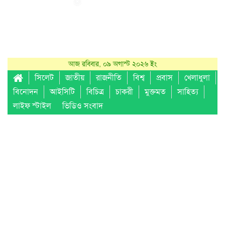
আজ রবিবার, ০৯ অগাস্ট ২০২৬ ইং
সিলেট
জাতীয়
রাজনীতি
বিশ্ব
প্রবাস
খেলাধুলা
বিনোদন
আইসিটি
বিচিত্র
চাকরী
মুক্তমত
সাহিত্য
লাইফ স্টাইল
ভিডিও সংবাদ