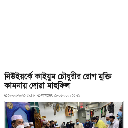
নিউইয়র্কে কাইযুম চৌধুরীর রোগ মুক্তি
কামনায় দোয়া মাহফিল
১৯-০৩-২০২১ ১১:৪৯
আপডেট:
১৯-০৩-২০২১ ১১:৫৯