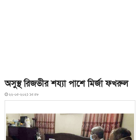
অসুস্থ রিজভীর শয্যা পাশে মির্জা ফখরুল
২২-০৫-২০২১ ১৫:৫৮