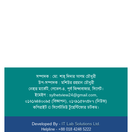
সম্পাদক : মো. শাহ্ দিদার আলম চৌধুরী
উপ-সম্পাদক : মশিউর রহমান চৌধুরী
নেহার মার্কেট, লেভেল-৪, পূর্ব জিন্দাবাজার, সিলেট।
ইমেইল : sylhetview24@gmail.com,
০১৬১৬৪৪০০৯৫ (বিজ্ঞাপন), ০১৭৯১৫৬৭৩৮৭ (নিউজ)
কপিরাইট © সিলেটভিউ টুয়েন্টিফোর ডটকম।
Developed By -
IT Lab Solutions Ltd.
Helpline - +88 018 4248 5222