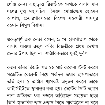
খোঁজ নেন। এছাড়াও রিজভীকে দেখতে বাসায় যান
দলের যুগ্ম মহাসচিব সৈয়দ মোয়াজ্জেম হোসেন
আলাল, চেয়ারপারসনের বিশেষ সহকারী শামসুর
রহমান শিমুল বিশ্বাস।
গুরুত্বপূর্ণ এক নেতা বলেন, ৯ মে হাসপাতাল থেকে
বাসায় যাওয়া রুহুল কবির রিজভীকে প্রথম দেখায়
চেনার উপায় ছিল না। শারীরিকভাবে খুবই দুর্বল।
রুহুল কবির রিজভী গত ১৬ মার্চ করোনা টেস্ট করলে
পজেটিভ রেজাল্ট নিয়ে পরদিন স্কয়ার হাসপাতালে
ভর্তি হন। ১ এপ্রিল শ্বাসকষ্ট অনুভব করলে তাকে
আইসিইউতে স্থানান্তর করা হয়। চেস্টের সিটি স্ক্যানে
নানা জটিলতা ধরা পড়লে অক্সিজেন সহায়তা ছাড়া
তিনি স্বাভাবিক শ্বাস-প্রশ্বাস নিতে পারছিলেন না বলে