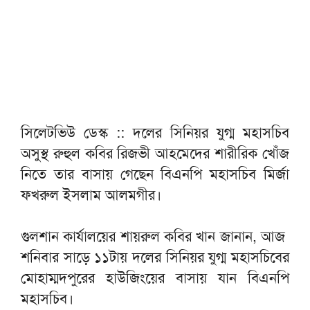
সিলেটভিউ ডেস্ক :: দলের সিনিয়র যুগ্ম মহাসচিব
অসুস্থ রুহুল কবির রিজভী আহমেদের শারীরিক খোঁজ
নিতে তার বাসায় গেছেন বিএনপি মহাসচিব মির্জা
ফখরুল ইসলাম আলমগীর।
গুলশান কার্যালয়ের শায়রুল কবির খান জানান, আজ
শনিবার সাড়ে ১১টায় দলের সিনিয়র যুগ্ম মহাসচিবের
মোহাম্মদপুরের হাউজিংয়ের বাসায় যান বিএনপি
মহাসচিব।