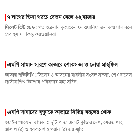
৭ লাখের ভিসা খরচে বেতন মেলে ২২ হাজার
সিলেট ভিউ ডেস্ক :
গত শুক্রবার কুয়েতের ফরওয়ানিয়া এলাকায় যাব বলে
বের হলাম। কিন্তু ফরওয়ানিয়া
এমপি সামাদ স্মরণে কাতারে শোকসভা ও দোয়া মাহফিল
কাতার প্রতিনিধি :
সিলেট ৩ আসনের মাননীয় সংসদ সদস্য, শেখ রাসেল
জাতীয় শিশু কিশোর পরিষদের মহা সচিব,
এমপি সামাদের মৃত্যুতে কাতারে বিভিন্ন মহলের শোক
শুয়াইব আহমদ, কাতার :: দুটি পাতা একটি কুঁড়ি'র দেশ, হযরত শাহ
জালাল (র) ও হযরত শাহ পরান (র) এর স্মৃতি