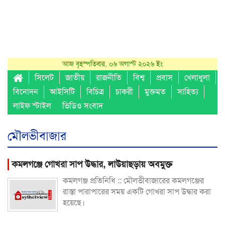
আজ বৃহস্পতিবার, ০৬ অগাস্ট ২০২৬ ইং
সিলেট
জাতীয়
রাজনীতি
বিশ্ব
প্রবাস
খেলাধুলা
বিনোদন
আইসিটি
বিচিত্র
চাকরী
মুক্তমত
সাহিত্য
লাইফ স্টাইল
ভিডিও সংবাদ
মৌলভীবাজার
কমলগঞ্জে গোখরা সাপ উদ্ধার, লাউয়াছড়ায় অবমুক্ত
কমলগঞ্জ প্রতিনিধি :: মৌলভীবাজারের কমলগঞ্জের
রাস্তা পারাপারের সময় একটি গোখরা সাপ উদ্ধার করা
হয়েছে।