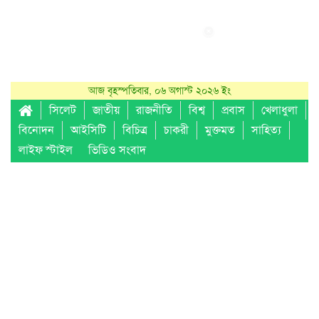
আজ বৃহস্পতিবার, ০৬ অগাস্ট ২০২৬ ইং
সিলেট
জাতীয়
রাজনীতি
বিশ্ব
প্রবাস
খেলাধুলা
বিনোদন
আইসিটি
বিচিত্র
চাকরী
মুক্তমত
সাহিত্য
লাইফ স্টাইল
ভিডিও সংবাদ