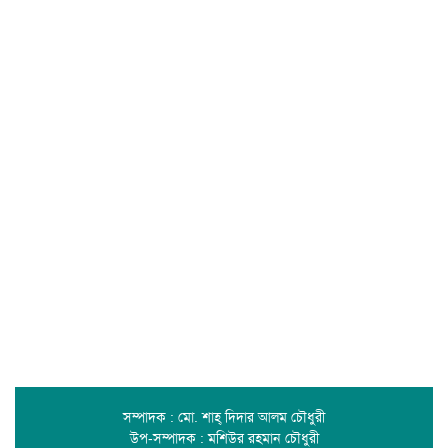
সম্পাদক : মো. শাহ্ দিদার আলম চৌধুরী
উপ-সম্পাদক : মশিউর রহমান চৌধুরী