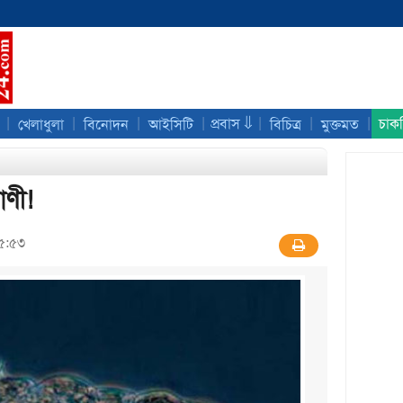
|
|
|
|
|
|
|
প্রবাস ⇓
চাক
খেলাধুলা
বিনোদন
আইসিটি
বিচিত্র
মুক্তমত
াণী!
৩৫:৫৩