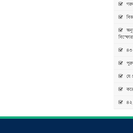
গরুক
বিজ্ঞ
অনুষ্
বিস্ফোরণ
৪০ বছ
পুরুষ
যে প্
করোন
৪২ ব