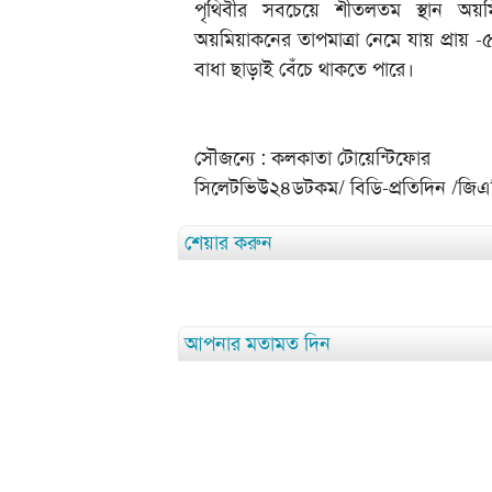
পৃথিবীর সবচেয়ে শীতলতম স্থান অ
অয়মিয়াকনের তাপমাত্রা নেমে যায় প্রায় 
বাধা ছাড়াই বেঁচে থাকতে পারে।
সৌজন্যে : কলকাতা টোয়েন্টিফোর
সিলেটভিউ২৪ডটকম/ বিডি-প্রতিদিন /জি
শেয়ার করুন
আপনার মতামত দিন