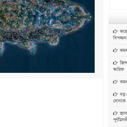
করোন
বিপজ্জ
কমলগ
জিন্দ
আরিফ
কমলগঞ
বড় ব
বোনকে ধর
জালা
পূর্ণমিলন