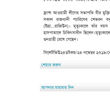
ফ্রান্স আওয়ামী লীগের সভাপতি বীর মুক
সকাল রাজধানী প্যারিসের শেভরন ব
(ইন্না...রাজিউন)। মৃত্যুকালে তাঁর 
হাসপাতালে চিকিৎসাধীন ছিলেন।মৃত্যুকালে
গুনগ্রাহী রেখে গেছেন।
সিলেটভিউ২৪ডটকম/২৪ নভেম্বর ২০১৯/
শেয়ার করুন
আপনার মতামত দিন