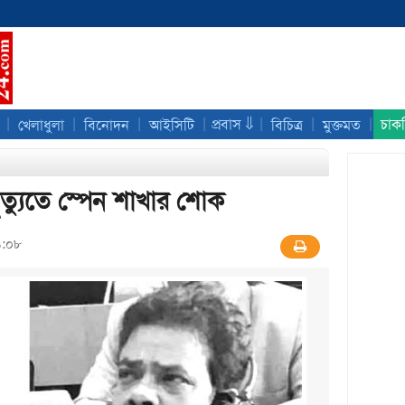
|
|
|
|
|
|
|
প্রবাস ⇓
চাক
খেলাধুলা
বিনোদন
আইসিটি
বিচিত্র
মুক্তমত
ৃত্যুতে স্পেন শাখার শোক
১:০৮