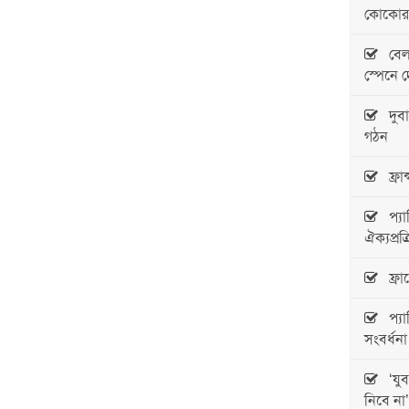
কোকোর ম
বেলজ
স্পেনে 
দুবাগ
গঠন
ফ্রান
প্যার
ঐক্যপ্রক
ফ্রান
প্যা
সংবর্ধনা
‘যুবলী
নিবে না’