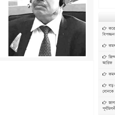
করোন
বিপজ্জ
কমলগ
জিন্দ
আরিফ
কমলগঞ
বড় ব
বোনকে ধর
জালা
পূর্ণমিলন