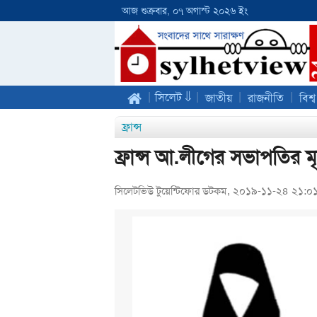
আজ শুক্রবার, ০৭ অগাস্ট ২০২৬ ইং
|
|
|
|
সিলেট ⇓
জাতীয়
রাজনীতি
বিশ্ব
ফ্রান্স
ফ্রান্স আ.লীগের সভাপতির ম
সিলেটভিউ টুয়েন্টিফোর ডটকম, ২০১৯-১১-২৪ ২১:০