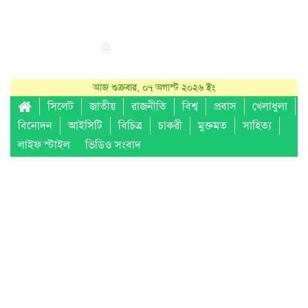
আজ শুক্রবার, ০৭ অগাস্ট ২০২৬ ইং
সিলেট
জাতীয়
রাজনীতি
বিশ্ব
প্রবাস
খেলাধুলা
বিনোদন
আইসিটি
বিচিত্র
চাকরী
মুক্তমত
সাহিত্য
লাইফ স্টাইল
ভিডিও সংবাদ