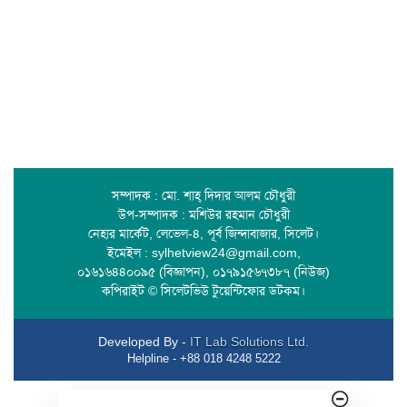
সম্পাদক : মো. শাহ্ দিদার আলম চৌধুরী
উপ-সম্পাদক : মশিউর রহমান চৌধুরী
নেহার মার্কেট, লেভেল-৪, পূর্ব জিন্দাবাজার, সিলেট।
ইমেইল : sylhetview24@gmail.com,
০১৬১৬৪৪০০৯৫ (বিজ্ঞাপন), ০১৭৯১৫৬৭৩৮৭ (নিউজ)
কপিরাইট © সিলেটভিউ টুয়েন্টিফোর ডটকম।
Developed By -
IT Lab Solutions Ltd.
Helpline - +88 018 4248 5222