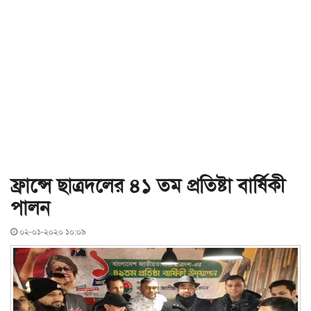
ফ্রান্সে ছাত্রদলের ৪১ তম প্রতিষ্টা বার্ষিকী
পালন
০২-০১-২০২০ ১০:০৯