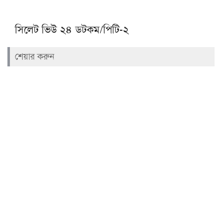
সিলেট ভিউ ২৪ ডটকম/পিটি-২
শেয়ার করুন