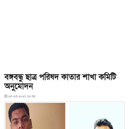
বঙ্গবন্ধু ছাত্র পরিষদ কাতার শাখা কমিটি
অনুমোদন
০৫-০৩-২০২১ ১০:৩৫