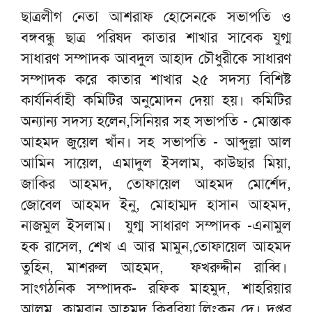
ছাত্রলীগ নেতা আশরাফ হোসেনকে সভাপতি ও
বঙ্গবন্ধু ছাত্র পরিষদ কাতার শাখার সাবেক যুগ্ম
সাধারণ সম্পাদক আবদুল আহাদ চৌধুরীকে সাধারণ
সম্পাদক করে কাতার শাখার ২৫ সদস্য বিশিষ্ট
কার্যনির্বাহী কমিটির অনুমোদন দেয়া হয়। কমিটির
অন্যান্য সদস্য হলেন,সিনিয়র সহ সভাপতি - মোস্তাক
আহমদ জুয়েল খাঁন। সহ সভাপতি - আব্দুল্লা আল
আমিন সায়েল, এমাদুল ইসলাম, কাউছার মিয়া,
জাকির আহমদ, তোফায়েল আহমদ মোর্শেদ,
জোবেল আহমদ ইনু, মোহাম্মদ হাসান আহমদ,
নাজমুল ইসলাম। যুগ্ম সাধারণ সম্পাদক -এনামুল
হক রাসেল, শেখ এ আর মামুন,তোফায়েল আহমদ
তুহিন, মাশরুল আহমদ, ফখরুদ্দীন রাব্বি।
সাংগঠনিক সম্পাদক- রফিক মাহমুদ, শাহরিয়ার
আলম, কামরান আহমদ কিবরিয়া,লিংকন দে। দপ্তর