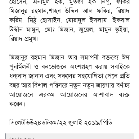
হোসেন, এনামুল হক, মুর্তজা হক নিপু, ফকির
মিজানুর রহমান,শাহব উদ্দিন আল ফকির, রিয়াদ
করিম, মিঠু হোসাইন, মোরাদুল ইসলাম, ইকবাল
উদ্দীন মামুন, মোঃ মিজান, জুয়েল, মামুন ভুইয়া,
রিয়াদ প্রমুখ।
মিজানুর রহমান মিজান তার সমাপনী বক্তব্যে ঈদ
পুনর্মিলনী ও বনভোজনে অংশগ্রহণ করায় সবাইকে
ধন্যবাদ জানান এবং সকলের সহযোগিতা পেলে প্রতি
বছর আর বিশাল পরিসরে নতুন নতুন জায়গায় বর্ণাঢ্য
আয়োজনে এরকম আয়োজনের আশাবাদ ব্যক্ত
করেন।
সিলেটভিউ২৪ডটকম/২২ জুলাই ২০১৯/পিডি