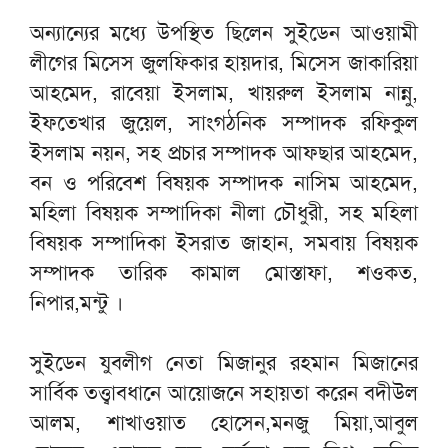
অন্যান্যের মধ্যে উপস্থিত ছিলেন সুইডেন আওয়ামী
লীগের মিসেস জুলফিকার হায়দার, মিসেস জাকারিয়া
আহমেদ, রাবেয়া ইসলাম, খায়রুল ইসলাম নান্নু,
ইফতেখার জুয়েল, সাংগঠনিক সম্পাদক রফিকুল
ইসলাম নয়ন, সহ প্রচার সম্পাদক আফছার আহমেদ,
বন ও পরিবেশ বিষয়ক সম্পাদক নাসিম আহমেদ,
মহিলা বিষয়ক সম্পাদিকা নীলা চৌধুরী, সহ মহিলা
বিষয়ক সম্পাদিকা ইসরাত জাহান, সমবায় বিষয়ক
সম্পাদক তারিক কামাল মোস্তাফা, শওকত,
নিপার,মন্টু ।
সুইডেন যুবলীগ নেতা মিজানুর রহমান মিজানের
সার্বিক তত্ত্বাবধানে আয়োজনে সহায়তা করেন বদীউল
আলম, শাখাওয়াত হোসেন,মনজু মিয়া,আবুল