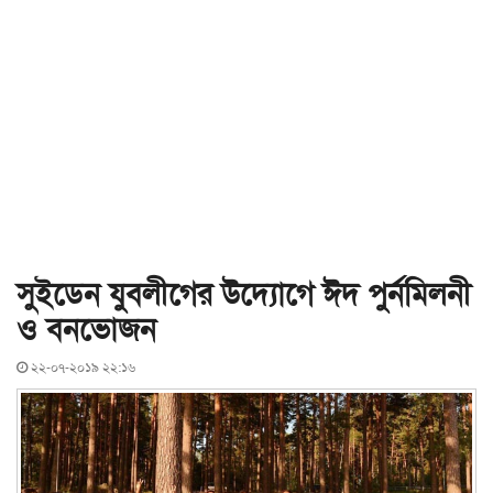
সুইডেন যুবলীগের উদ্যোগে ঈদ পুর্নমিলনী
ও বনভোজন
২২-০৭-২০১৯ ২২:১৬