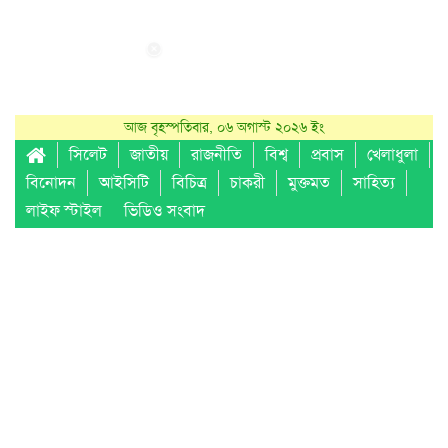
আজ বৃহস্পতিবার, ০৬ অগাস্ট ২০২৬ ইং
সিলেট
জাতীয়
রাজনীতি
বিশ্ব
প্রবাস
খেলাধুলা
বিনোদন
আইসিটি
বিচিত্র
চাকরী
মুক্তমত
সাহিত্য
লাইফ স্টাইল
ভিডিও সংবাদ