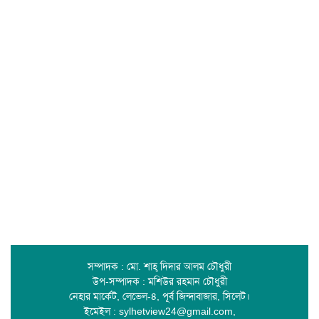
সম্পাদক : মো. শাহ্ দিদার আলম চৌধুরী
উপ-সম্পাদক : মশিউর রহমান চৌধুরী
নেহার মার্কেট, লেভেল-৪, পূর্ব জিন্দাবাজার, সিলেট।
ইমেইল : sylhetview24@gmail.com,