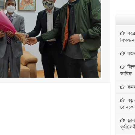
করোন
বিপজ্জ
কমলগ
জিন্দ
আরিফ
কমলগঞ
বড় ব
বোনকে ধর
জালা
পূর্ণমিলন