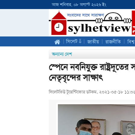
আজ শনিবার, ০৮ অগাস্ট ২০২৬ ইং
|
|
|
|
সিলেট ⇓
জাতীয়
রাজনীতি
বিশ্ব
অন্যান্য দেশ
স্পেনে নবনিযুক্ত রাষ্ট্রদূতের 
নেতৃবৃন্দের সাক্ষাৎ
সিলেটভিউ টুয়েন্টিফোর ডটকম, ২০২১-০৫-১৮ ১১:০