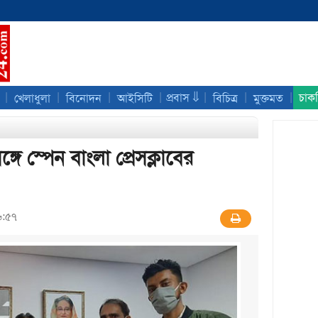
|
|
|
|
|
|
|
প্রবাস ⇓
চাক
খেলাধুলা
বিনোদন
আইসিটি
বিচিত্র
মুক্তমত
সঙ্গে স্পেন বাংলা প্রেসক্লাবের
৬:৫৭