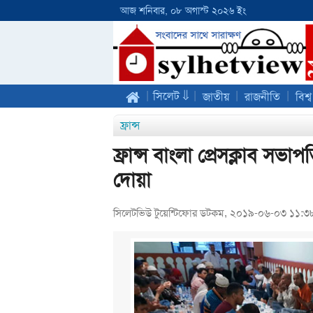
আজ শনিবার, ০৮ অগাস্ট ২০২৬ ইং
|
|
|
|
সিলেট ⇓
জাতীয়
রাজনীতি
বিশ্ব
ফ্রান্স
ফ্রান্স বাংলা প্রেসক্লা‌ব সভাপ‌
দোয়া
সিলেটভিউ টুয়েন্টিফোর ডটকম, ২০১৯-০৬-০৩ ১১:৩