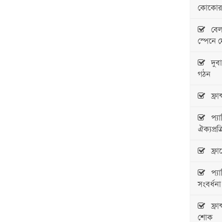
কোকোর ম
বেলজ
স্পেনে 
দুবাগ
গঠন
ফ্রান
প্যার
ঐক্যপ্রক
ফ্রান
প্যা
সংবর্ধনা
ফ্রান
শোক