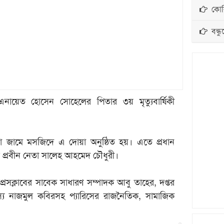
কোরি
বন্ধু
এনা‌য়েত হো‌সেন সো‌হে‌লের পিতার ৩য় মৃত্যুবা‌র্ষিকী
া জা‌মে মস‌জি‌দে এ দোয়া অনুষ্ঠিত হয়। এতে প্রধান
র প্র‌বীন নেতা সা‌লেহ আহ‌মেদ চৌধুরী।
সক্লা‌বের সা‌বেক সাধারণ সম্পাদক আবু তা‌হের, দপ্তর
 নাজমুল ক‌বিরসহ প্যা‌রি‌সের রাজ‌নৈ‌তিক, সামা‌জিক