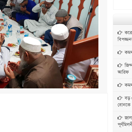
করোন
বিপজ্জ
কমলগ
জিন্দ
আরিফ
কমলগঞ
বড় ব
বোনকে ধর
জালা
পূর্ণমিলন