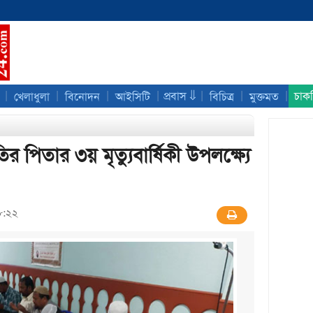
|
|
|
|
|
|
|
প্রবাস ⇓
চাক
খেলাধুলা
বিনোদন
আইসিটি
বিচিত্র
মুক্তমত
তির পিতার ৩য় মৃত্যুবা‌র্ষিকী উপল‌ক্ষ্যে
৮:২২