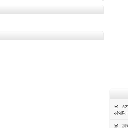
@
ওসমান
কমিটির
ফ্রা