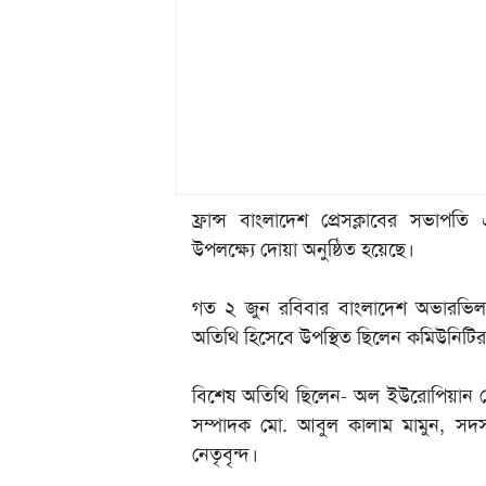
ফ্রান্স বাংলাদেশ প্রেসক্লা‌বের সভাপ‌তি 
উপল‌ক্ষ্যে দোয়া অনুষ্ঠিত হয়েছে।
গত ২ জুন র‌বিবার বাংলা‌দেশ অভার‌ভিল
অতিথি হি‌সে‌বে উপ‌স্থিত ছি‌লেন ক‌মিউ‌নি‌টি
বি‌শেষ অতিথি ছিলেন- অল ইউরো‌পিয়ান প্রে
সম্পাদক মো. আবুল কালাম মামুন, সদস্য
নেতৃবৃন্দ।