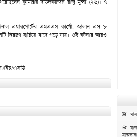
ছিলেন কুমিল্লার দাউদকান্দির রাজু মুন্সী (২৬)। ৭
যাশনাল এয়ারপোর্টের এমএএস কার্গো, জালান এস ৮
টি নিয়ন্ত্রণ হারিয়ে খাদে পড়ে যায়। ওই ঘটনায় আরও
এসএইচ/এসডি
মালয়
মালয়
মাতৃভাষ