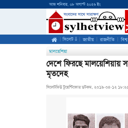
আজ শনিবার, ০৮ অগাস্ট ২০২৬ ইং
|
|
|
|
সিলেট ⇓
জাতীয়
রাজনীতি
বিশ্ব
মালয়েশিয়া
দেশে ফিরছে মালয়েশিয়ায় স
মৃতদেহ
সিলেটভিউ টুয়েন্টিফোর ডটকম, ২০১৯-০৪-১২ ১৮:২