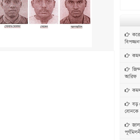
করোন
বিপজ্জ
কমলগ
জিন্দ
আরিফ
কমলগঞ
বড় ব
বোনকে ধর
জালা
পূর্ণমিলন