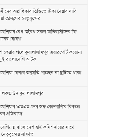
সীদের অগ্রাধিকার ভিত্তিতে টিকা দেয়ার দাবি
া প্রেসক্লাব নেতৃবৃন্দের
েশিয়ায় বৈধ-অবৈধ সকল অভিবাসীদের ফ্রি
রদানের ঘোষণা
ফেরার পথে কুয়ালালামপুর এয়ারপোর্ট করোনা
ত দুই বাংলাদেশি আটক
েশিয়া ফেরার অনুমতি পাচ্ছেন না ছুটিতে থাকা
লকডাউন কুয়ালালামপুর
শিয়ার 'এমএম গ্রুপ অফ কোম্পানি'র বিরুদ্ধে
ের প্রতিবাদে
েশিয়াস্থ বাংলাদেশ হাই কমিশনারের সাথে
ব নেতৃবৃন্দের সাক্ষাত