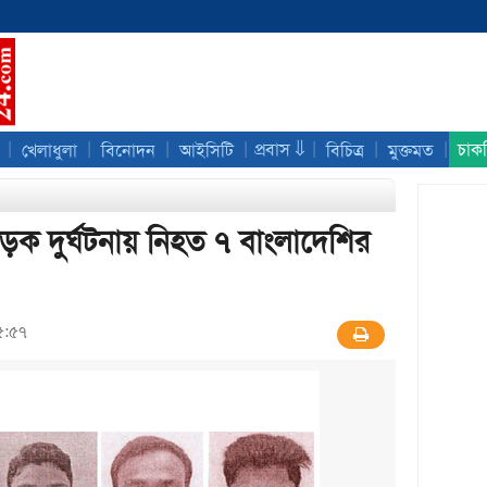
|
|
|
|
|
|
|
প্রবাস ⇓
চাক
খেলাধুলা
বিনোদন
আইসিটি
বিচিত্র
মুক্তমত
ড়ক দুর্ঘটনায় নিহত ৭ বাংলাদেশির
৫:৫৭