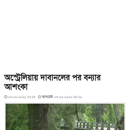
অস্ট্রেলিয়ায় দাবানলের পর বন্যার
আশংকা
০৭-০২-২০২০ ১৭:১৫
আপডেট:
০৭-০২-২০২০ ১৮:১২