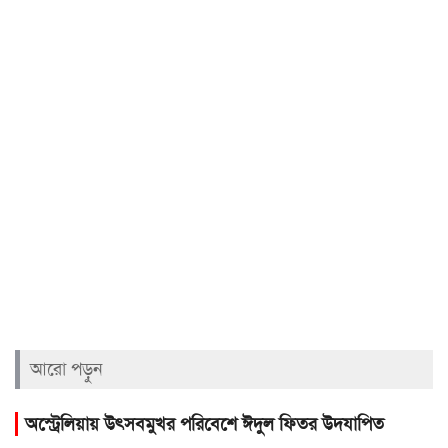
আরো পড়ুন
অস্ট্রেলিয়ায় উৎসবমুখর পরিবেশে ঈদুল ফিতর উদযাপিত