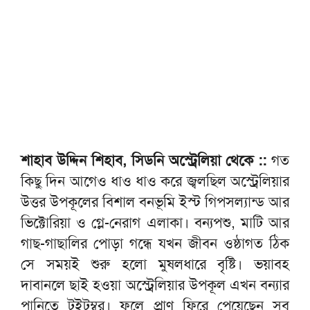
শাহাব উদ্দিন শিহাব, সিডনি অস্ট্রেলিয়া থেকে ::
গত
কিছু দিন আগেও ধাও ধাও করে জ্বলছিল অস্ট্রেলিয়ার
উত্তর উপকূলের বিশাল বনভূমি ইস্ট গিপসল্যান্ড আর
ভিক্টোরিয়া ও গ্লে-নেরাগ এলাকা। বন্যপশু, মাটি আর
গাছ-গাছালির পোড়া গন্ধে যখন জীবন ওষ্ঠাগত ঠিক
সে সময়ই শুরু হলো মুষলধারে বৃষ্টি। ভয়াবহ
দাবানলে ছাই হওয়া অস্ট্রেলিয়ার উপকূল এখন বন্যার
পানিতে টইটুম্বুর। ফলে প্রাণ ফিরে পেয়েছেন সব