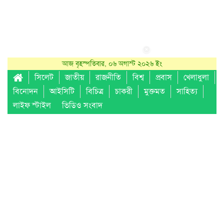
আজ বৃহস্পতিবার, ০৬ অগাস্ট ২০২৬ ইং
সিলেট
জাতীয়
রাজনীতি
বিশ্ব
প্রবাস
খেলাধুলা
বিনোদন
আইসিটি
বিচিত্র
চাকরী
মুক্তমত
সাহিত্য
লাইফ স্টাইল
ভিডিও সংবাদ