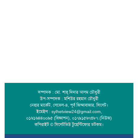
সম্পাদক : মো. শাহ্ দিদার আলম চৌধুরী
উপ-সম্পাদক : মশিউর রহমান চৌধুরী
নেহার মার্কেট, লেভেল-৪, পূর্ব জিন্দাবাজার, সিলেট।
ইমেইল : sylhetview24@gmail.com,
০১৬১৬৪৪০০৯৫ (বিজ্ঞাপন), ০১৭৯১৫৬৭৩৮৭ (নিউজ)
কপিরাইট © সিলেটভিউ টুয়েন্টিফোর ডটকম।